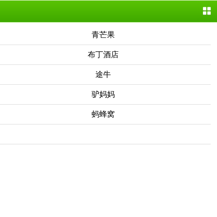
青芒果
布丁酒店
途牛
驴妈妈
蚂蜂窝