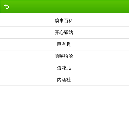
糗事百科
开心驿站
巨有趣
嘻嘻哈哈
蛋花儿
内涵社