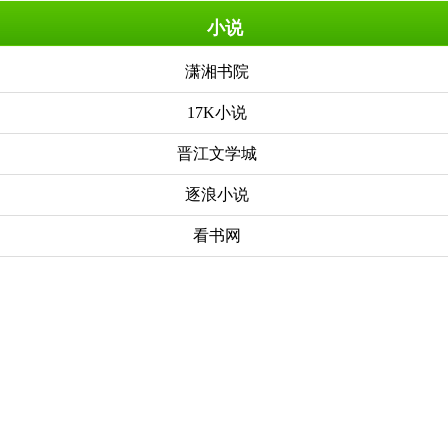
小说
潇湘书院
17K小说
晋江文学城
逐浪小说
看书网