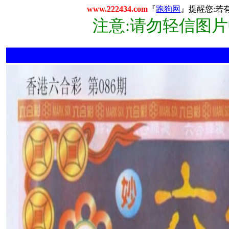
www.222434.com
『
跑狗网
』提醒您:若
注意:请勿轻信图