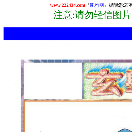
www.222434.com
『
跑狗网
』提醒您:若
注意:请勿轻信图