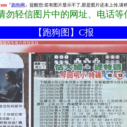
com
『
跑狗网
』提醒您:若有图片显示不了,那是图片还未上传,请稍后
:请勿轻信图片中的网址、电话等
【跑狗图】C报