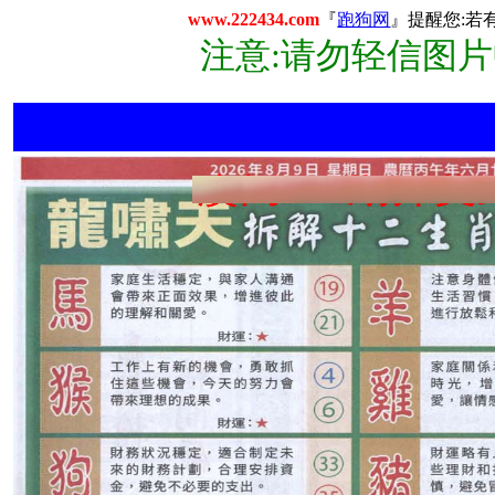
www.222434.com
『
跑狗网
』提醒您:若
注意:请勿轻信图