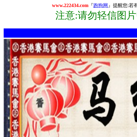
www.222434.com
『
跑狗网
』提醒您:若
注意:请勿轻信图